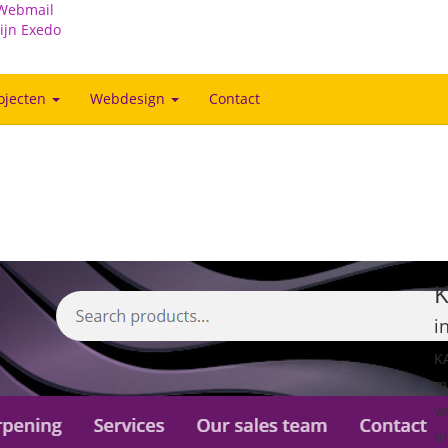
Webmail
ijn Exedo
ojecten
Webdesign
Contact
i
KA
me
ve
me