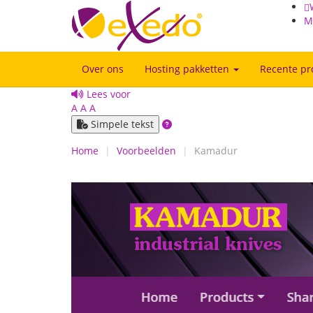
M
Over ons
Hosting pakketten
Recente pr
Lees voor
A
A
A
Simpele tekst
Home
Voorbeelden
Kamadur