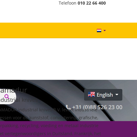
Telefoon
010 22 66 400
Kamadur
ndustrial knives
MADUR industrial knives B.V. levert industriële
ssen voor de kunststof, convertering, grafische,
rpakking, recycling, voeding en metaal industrie
t vertegenwoordigers in Duitsland, Frankrijk, het