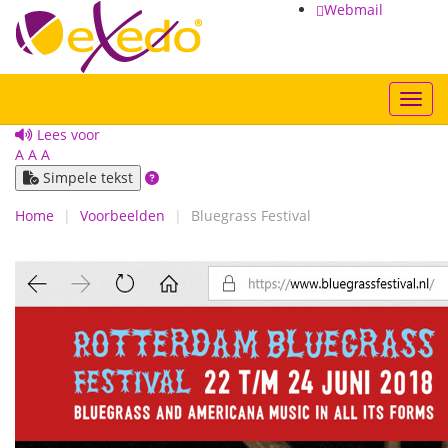
Webmail
Toggl
Lees voor
A
A
A
Simpele tekst
Home
Voorbeelden
Bluegrass Festival