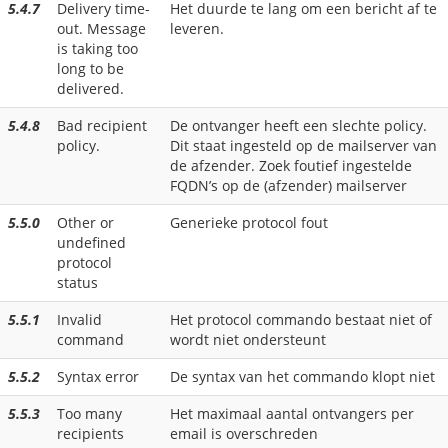
5.4.7
Delivery time-
Het duurde te lang om een bericht af te
out. Message
leveren.
is taking too
long to be
delivered.
5.4.8
Bad recipient
De ontvanger heeft een slechte policy.
policy.
Dit staat ingesteld op de mailserver van
de afzender. Zoek foutief ingestelde
FQDN’s op de (afzender) mailserver
5.5.0
Other or
Generieke protocol fout
undefined
protocol
status
5.5.1
Invalid
Het protocol commando bestaat niet of
command
wordt niet ondersteunt
5.5.2
Syntax error
De syntax van het commando klopt niet
5.5.3
Too many
Het maximaal aantal ontvangers per
recipients
email is overschreden