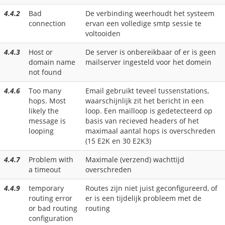
4.4.2
Bad
De verbinding weerhoudt het systeem
connection
ervan een volledige smtp sessie te
voltooiden
4.4.3
Host or
De server is onbereikbaar of er is geen
domain name
mailserver ingesteld voor het domein
not found
4.4.6
Too many
Email gebruikt teveel tussenstations,
hops. Most
waarschijnlijk zit het bericht in een
likely the
loop. Een mailloop is gedetecteerd op
message is
basis van recieved headers of het
looping
maximaal aantal hops is overschreden
(15 E2K en 30 E2K3)
4.4.7
Problem with
Maximale (verzend) wachttijd
a timeout
overschreden
4.4.9
temporary
Routes zijn niet juist geconfigureerd, of
routing error
er is een tijdelijk probleem met de
or bad routing
routing
configuration