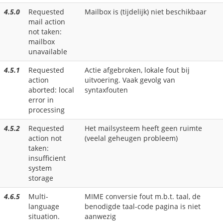
4.5.0
Requested
Mailbox is (tijdelijk) niet beschikbaar
mail action
not taken:
mailbox
unavailable
4.5.1
Requested
Actie afgebroken, lokale fout bij
action
uitvoering. Vaak gevolg van
aborted: local
syntaxfouten
error in
processing
4.5.2
Requested
Het mailsysteem heeft geen ruimte
action not
(veelal geheugen probleem)
taken:
insufficient
system
storage
4.6.5
Multi-
MIME conversie fout m.b.t. taal, de
language
benodigde taal-code pagina is niet
situation.
aanwezig