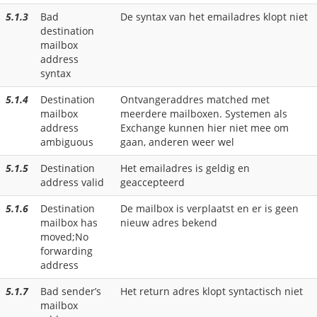
5.1.3
Bad
De syntax van het emailadres klopt niet
destination
mailbox
address
syntax
5.1.4
Destination
Ontvangeraddres matched met
mailbox
meerdere mailboxen. Systemen als
address
Exchange kunnen hier niet mee om
ambiguous
gaan, anderen weer wel
5.1.5
Destination
Het emailadres is geldig en
address valid
geaccepteerd
5.1.6
Destination
De mailbox is verplaatst en er is geen
mailbox has
nieuw adres bekend
moved;No
forwarding
address
5.1.7
Bad sender’s
Het return adres klopt syntactisch niet
mailbox