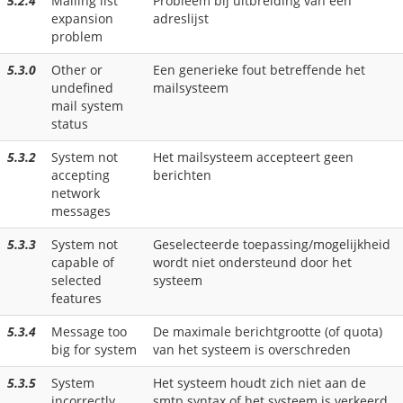
5.2.4
Mailing list
Probleem bij uitbreiding van een
expansion
adreslijst
problem
5.3.0
Other or
Een generieke fout betreffende het
undefined
mailsysteem
mail system
status
5.3.2
System not
Het mailsysteem accepteert geen
accepting
berichten
network
messages
5.3.3
System not
Geselecteerde toepassing/mogelijkheid
capable of
wordt niet ondersteund door het
selected
systeem
features
5.3.4
Message too
De maximale berichtgrootte (of quota)
big for system
van het systeem is overschreden
5.3.5
System
Het systeem houdt zich niet aan de
incorrectly
smtp syntax of het systeem is verkeerd