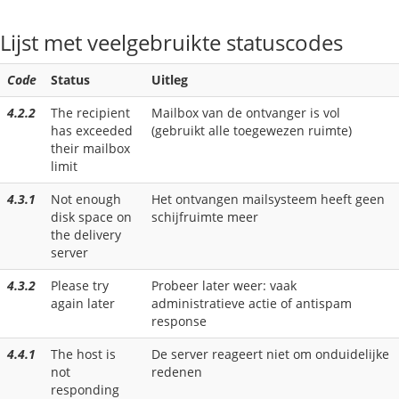
Lijst met veelgebruikte statuscodes
Code
Status
Uitleg
4.2.2
The recipient
Mailbox van de ontvanger is vol
has exceeded
(gebruikt alle toegewezen ruimte)
their mailbox
limit
4.3.1
Not enough
Het ontvangen mailsysteem heeft geen
disk space on
schijfruimte meer
the delivery
server
4.3.2
Please try
Probeer later weer: vaak
again later
administratieve actie of antispam
response
4.4.1
The host is
De server reageert niet om onduidelijke
not
redenen
responding