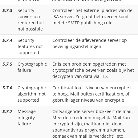
5.7.3
Security
Controleer het externe ip adres van de
conversion
ISA server. Zorg dat het overeenkomt
required but
met de SMTP publishing rule
not possible
5.7.4
Security
Controleer de afleverende server op
features not
beveiligingsinstellingen
supported
5.7.5
Cryptographic
Er is een probleem opgetreden met
failure
cryptografische bewerken zoals bijv het
decrypten van data via TLS
5.7.6
Cryptographic
Certificaat fout. Niveau van encryptie is
algorithm not
te hoog. Mail buiten certificaat om, of
supported
gebruik lager niveau van encryptie
5.7.7
Message
Ontvangende server blokkeert de mail.
integrity
Meerdere redenen mogelijk. Mail kan
failure
encrypted zijn, mail kan niet door
spam/antivirus programma komen,
opmaak van mail is “verdacht”, etc