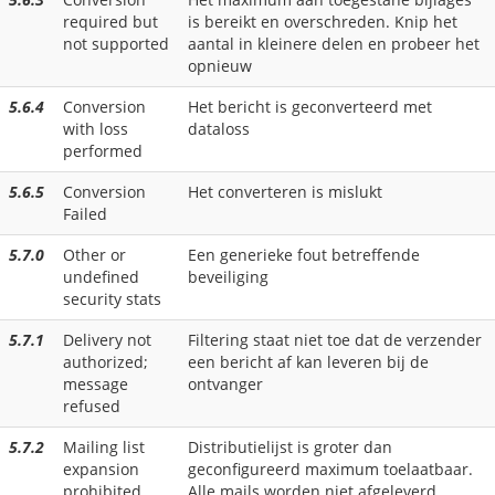
required but
is bereikt en overschreden. Knip het
not supported
aantal in kleinere delen en probeer het
opnieuw
5.6.4
Conversion
Het bericht is geconverteerd met
with loss
dataloss
performed
5.6.5
Conversion
Het converteren is mislukt
Failed
5.7.0
Other or
Een generieke fout betreffende
undefined
beveiliging
security stats
5.7.1
Delivery not
Filtering staat niet toe dat de verzender
authorized;
een bericht af kan leveren bij de
message
ontvanger
refused
5.7.2
Mailing list
Distributielijst is groter dan
expansion
geconfigureerd maximum toelaatbaar.
prohibited
Alle mails worden niet afgeleverd