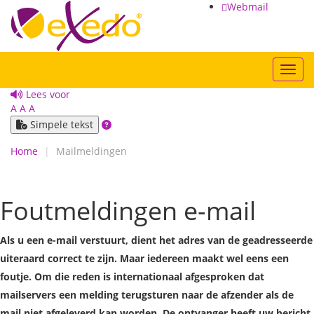
Webmail
Toggl
Lees voor
A
A
A
Simpele tekst
Home
Mailmeldingen
Foutmeldingen e-mail
Als u een e-mail verstuurt, dient het adres van de geadresseerde
uiteraard correct te zijn. Maar iedereen maakt wel eens een
foutje. Om die reden is internationaal afgesproken dat
mailservers een melding terugsturen naar de afzender als de
mail niet afgeleverd kan worden. De ontvanger heeft uw bericht