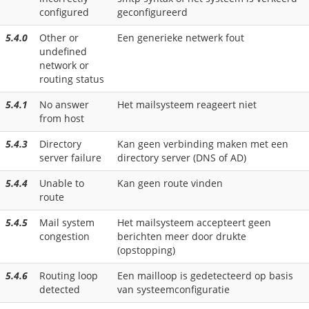
configured
geconfigureerd
5.4.0
Other or
Een generieke netwerk fout
undefined
network or
routing status
5.4.1
No answer
Het mailsysteem reageert niet
from host
5.4.3
Directory
Kan geen verbinding maken met een
server failure
directory server (DNS of AD)
5.4.4
Unable to
Kan geen route vinden
route
5.4.5
Mail system
Het mailsysteem accepteert geen
congestion
berichten meer door drukte
(opstopping)
5.4.6
Routing loop
Een mailloop is gedetecteerd op basis
detected
van systeemconfiguratie