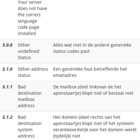
Your server
does not have
the correct
language
code page
installed
5.0.0
Other
Alles wat niet in de andere generieke
undefined
status codes past
Status
5.1.0
Other address
Een generieke fout betreffende het
status
emailadres
5.1.1
Bad
De mailbox (deel linksvan de het
destination
apenstaartje) klopt niet of bestaat niet
mailbox
address
5.1.2
Bad
Het domein (deel rechts van het
destination
apenstaartje) klopt niet of het systeem
system
verantwoordelijk voor het domein werkt
address
(tijdelijk) niet