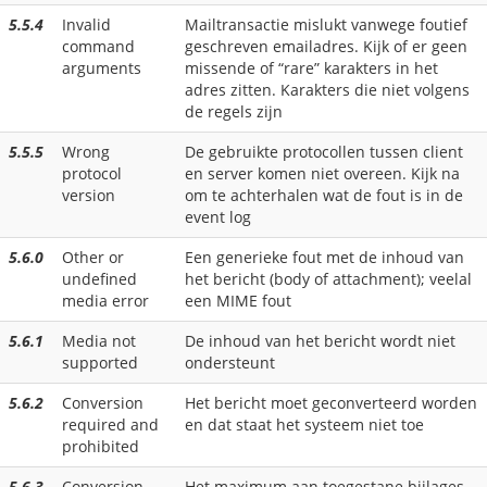
5.5.4
Invalid
Mailtransactie mislukt vanwege foutief
command
geschreven emailadres. Kijk of er geen
arguments
missende of “rare” karakters in het
adres zitten. Karakters die niet volgens
de regels zijn
5.5.5
Wrong
De gebruikte protocollen tussen client
protocol
en server komen niet overeen. Kijk na
version
om te achterhalen wat de fout is in de
event log
5.6.0
Other or
Een generieke fout met de inhoud van
undefined
het bericht (body of attachment); veelal
media error
een MIME fout
5.6.1
Media not
De inhoud van het bericht wordt niet
supported
ondersteunt
5.6.2
Conversion
Het bericht moet geconverteerd worden
required and
en dat staat het systeem niet toe
prohibited
5.6.3
Conversion
Het maximum aan toegestane bijlages