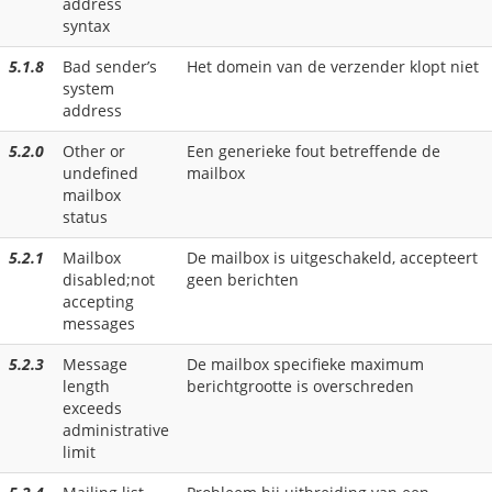
address
syntax
5.1.8
Bad sender’s
Het domein van de verzender klopt niet
system
address
5.2.0
Other or
Een generieke fout betreffende de
undefined
mailbox
mailbox
status
5.2.1
Mailbox
De mailbox is uitgeschakeld, accepteert
disabled;not
geen berichten
accepting
messages
5.2.3
Message
De mailbox specifieke maximum
length
berichtgrootte is overschreden
exceeds
administrative
limit