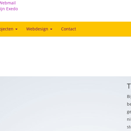
Webmail
ijn Exedo
ojecten
Webdesign
Contact
T
Bi
be
g
ni
st