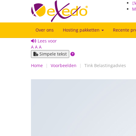
M
Over ons
Hosting pakketten
Recente pr
Lees voor
A
A
A
Simpele tekst
Home
Voorbeelden
Tink Belastingadvies