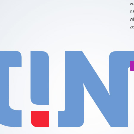
vo
n
wi
z