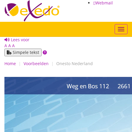
Webmail
Toggl
Lees voor
A
A
A
Simpele tekst
Home
Voorbeelden
Onesto Nederland